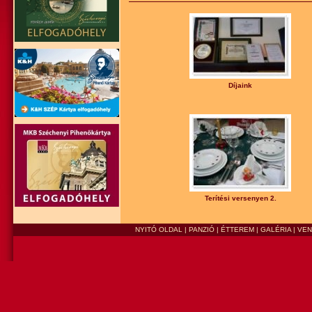
Díjaink
Terítési versenyen 2.
NYITÓ OLDAL
|
PANZIÓ
|
ÉTTEREM
|
GALÉRIA
|
VE